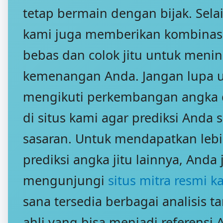
tetap bermain dengan bijak. Sela
kami juga memberikan kombinasi
bebas dan colok jitu untuk meni
kemenangan Anda. Jangan lupa u
mengikuti perkembangan angka d
di situs kami agar prediksi Anda 
sasaran. Untuk mendapatkan leb
prediksi angka jitu lainnya, Anda 
mengunjungi
situs mitra resmi 
sana tersedia berbagai analisis 
ahli yang bisa menjadi referensi