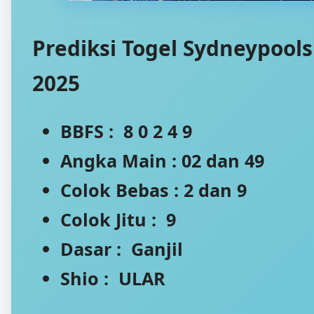
Prediksi Togel Sydneypool
2025
BBFS : 8 0 2 4 9
Angka Main : 02 dan 49
Colok Bebas : 2 dan 9
Colok Jitu : 9
Dasar : Ganjil
Shio : ULAR