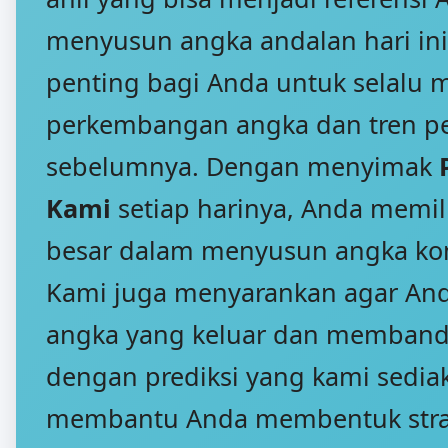
menyusun angka andalan hari ini.
penting bagi Anda untuk selalu
perkembangan angka dan tren pe
sebelumnya. Dengan menyimak
Kami
setiap harinya, Anda memili
besar dalam menyusun angka kom
Kami juga menyarankan agar An
angka yang keluar dan memban
dengan prediksi yang kami sediak
membantu Anda membentuk strat