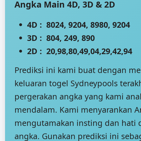
Angka Main 4D, 3D & 2D
4D : 8024, 9204, 8980, 9204
3D : 804, 249, 890
2D : 20,98,80,49,04,29,42,94
Prediksi ini kami buat dengan m
keluaran togel Sydneypools terak
pergerakan angka yang kami anal
mendalam. Kami menyarankan A
mengutamakan insting dan hati 
angka. Gunakan prediksi ini seb