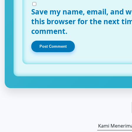
Save my name, email, and we
this browser for the next tim
comment.
Kami Menerima