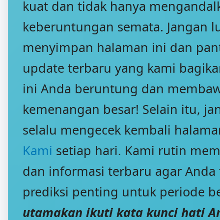
kuat dan tidak hanya mengandal
keberuntungan semata. Jangan l
menyimpan halaman ini dan pant
update terbaru yang kami bagika
ini Anda beruntung dan memba
kemenangan besar! Selain itu, ja
selalu mengecek kembali halam
Kami
setiap hari. Kami rutin me
dan informasi terbaru agar Anda 
prediksi penting untuk periode b
utamakan ikuti kata kunci hati A