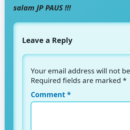
salam JP PAUS !!!
Leave a Reply
Your email address will not b
Required fields are marked
*
Comment
*