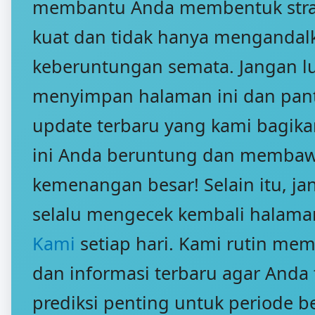
membantu Anda membentuk strat
kuat dan tidak hanya mengandal
keberuntungan semata. Jangan l
menyimpan halaman ini dan pant
update terbaru yang kami bagika
ini Anda beruntung dan memba
kemenangan besar! Selain itu, ja
selalu mengecek kembali halam
Kami
setiap hari. Kami rutin me
dan informasi terbaru agar Anda 
prediksi penting untuk periode b