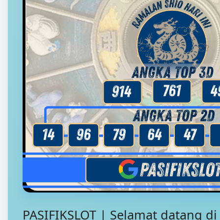
PASIFIKSLOT | Selamat datang di