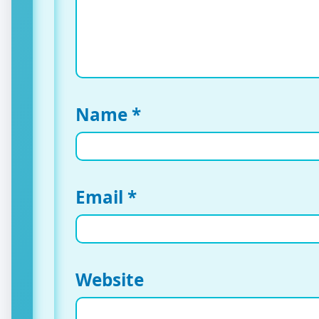
Name
*
Email
*
Website