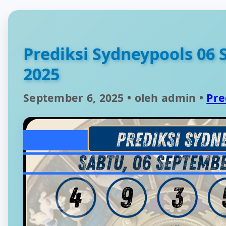
Prediksi Sydneypools 06
2025
September 6, 2025
• oleh admin
•
Pre