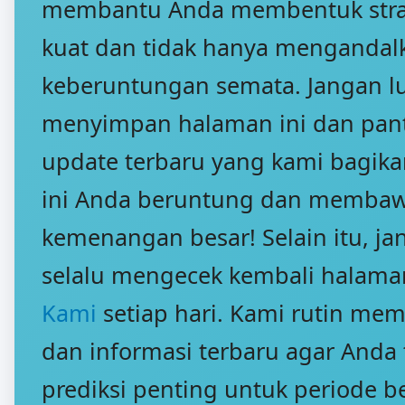
membantu Anda membentuk strat
kuat dan tidak hanya mengandal
keberuntungan semata. Jangan l
menyimpan halaman ini dan pant
update terbaru yang kami bagika
ini Anda beruntung dan memba
kemenangan besar! Selain itu, ja
selalu mengecek kembali halam
Kami
setiap hari. Kami rutin me
dan informasi terbaru agar Anda 
prediksi penting untuk periode b