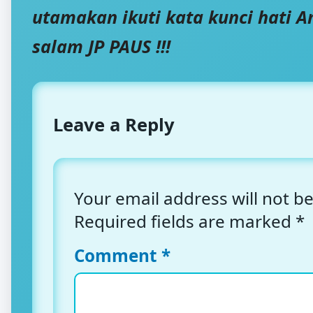
utamakan ikuti kata kunci hati A
salam JP PAUS !!!
Leave a Reply
Your email address will not b
Required fields are marked
*
Comment
*