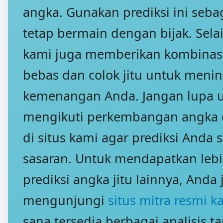
angka. Gunakan prediksi ini seb
tetap bermain dengan bijak. Sela
kami juga memberikan kombinasi
bebas dan colok jitu untuk meni
kemenangan Anda. Jangan lupa u
mengikuti perkembangan angka d
di situs kami agar prediksi Anda 
sasaran. Untuk mendapatkan leb
prediksi angka jitu lainnya, Anda 
mengunjungi
situs mitra resmi 
sana tersedia berbagai analisis 