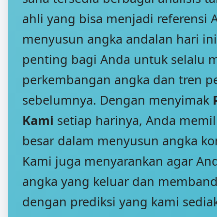
ahli yang bisa menjadi referensi
menyusun angka andalan hari ini.
penting bagi Anda untuk selalu
perkembangan angka dan tren pe
sebelumnya. Dengan menyimak
Kami
setiap harinya, Anda memili
besar dalam menyusun angka kom
Kami juga menyarankan agar An
angka yang keluar dan memban
dengan prediksi yang kami sediak