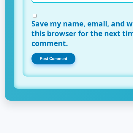
Save my name, email, and we
this browser for the next tim
comment.