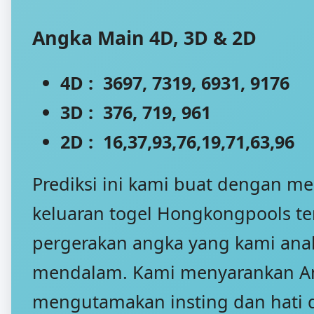
Angka Main 4D, 3D & 2D
4D : 3697, 7319, 6931, 9176
3D : 376, 719, 961
2D : 16,37,93,76,19,71,63,96
Prediksi ini kami buat dengan m
keluaran togel Hongkongpools te
pergerakan angka yang kami anal
mendalam. Kami menyarankan A
mengutamakan insting dan hati 