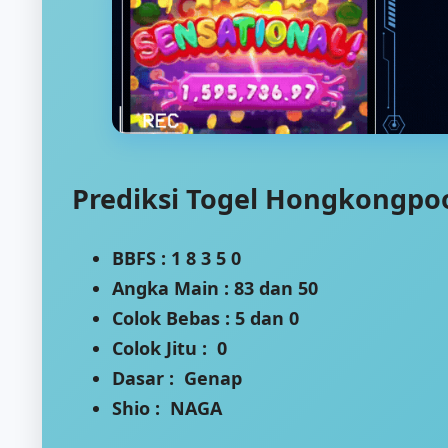
Prediksi Togel Hongkongpo
BBFS : 1 8 3 5 0
Angka Main : 83 dan 50
Colok Bebas : 5 dan 0
Colok Jitu : 0
Dasar : Genap
Shio : NAGA