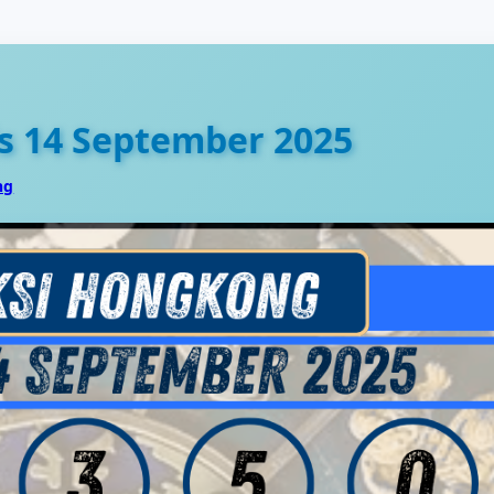
s 14 September 2025
ng