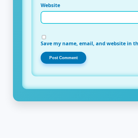
Website
Save my name, email, and website in th