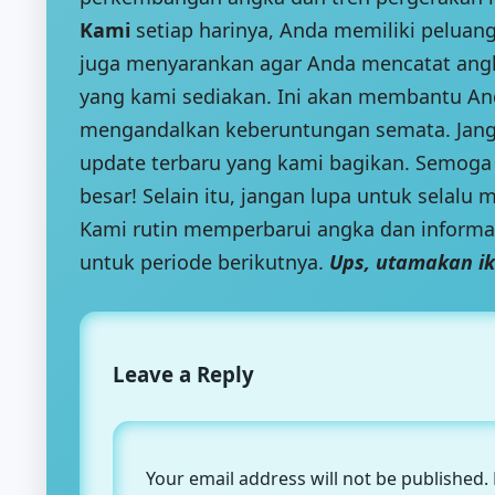
Kami
setiap harinya, Anda memiliki peluan
juga menyarankan agar Anda mencatat ang
yang kami sediakan. Ini akan membantu And
mengandalkan keberuntungan semata. Jang
update terbaru yang kami bagikan. Semog
besar! Selain itu, jangan lupa untuk selal
Kami rutin memperbarui angka dan informasi
untuk periode berikutnya.
Ups, utamakan iku
Leave a Reply
Your email address will not be published.