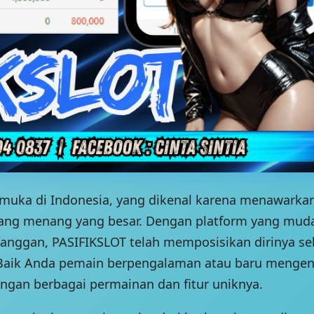
emuka di Indonesia, yang dikenal karena menawarka
uang menang yang besar. Dengan platform yang mud
anggan, PASIFIKSLOT telah memposisikan dirinya se
 Baik Anda pemain berpengalaman atau baru menge
engan berbagai permainan dan fitur uniknya.