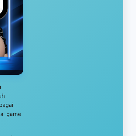
n
ah
bagai
nal game