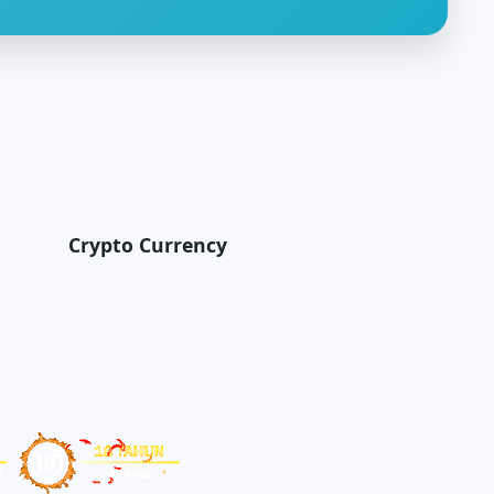
Crypto Currency