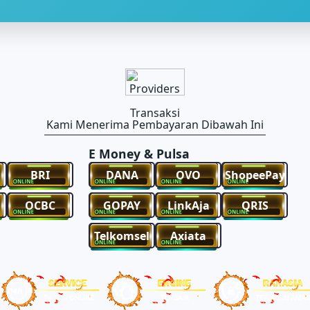
Transaksi
Kami Menerima Pembayaran Dibawah Ini
E Money & Pulsa
BRI
DANA
OVO
ShopeePay
OCBC
GOPAY
LinkAja
QRIS
Telkomsel
Axiata