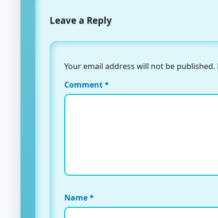
Leave a Reply
Your email address will not be published.
Comment
*
Name
*