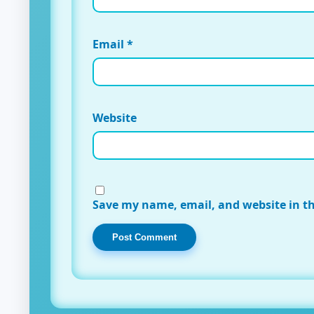
Email
*
Website
Save my name, email, and website in th