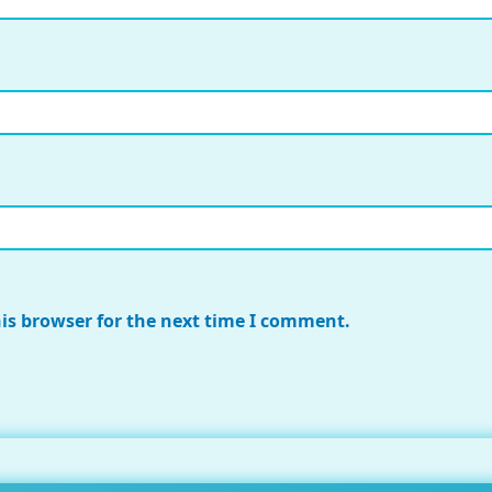
is browser for the next time I comment.