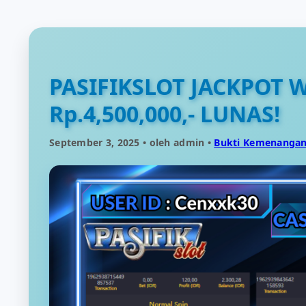
PASIFIKSLOT JACKPO
Rp.4,500,000,- LUNAS!
September 3, 2025
• oleh admin
•
Bukti Kemenanga