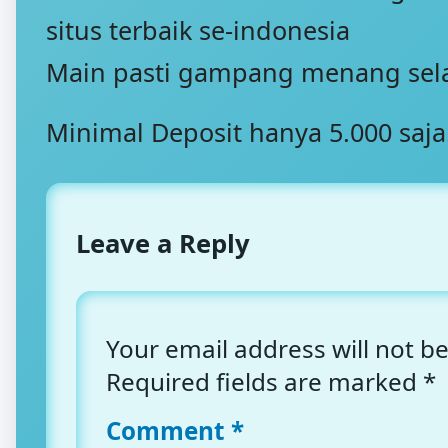
situs terbaik se-indonesia
Main pasti gampang menang sela
Minimal Deposit hanya 5.000 saja
Leave a Reply
Your email address will not b
Required fields are marked
*
Comment
*