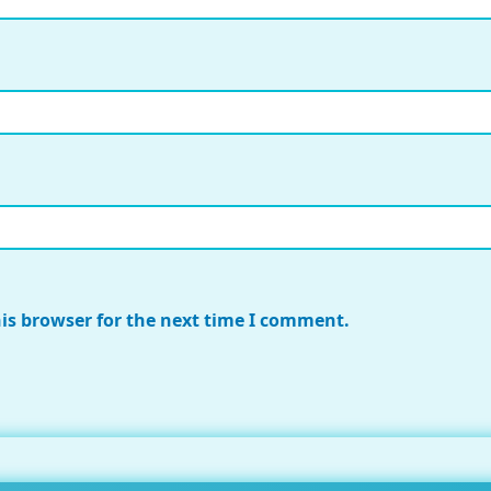
is browser for the next time I comment.