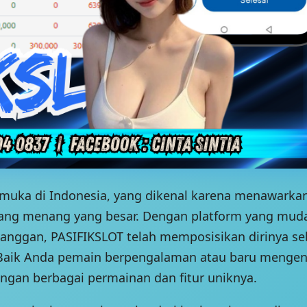
emuka di Indonesia, yang dikenal karena menawarka
uang menang yang besar. Dengan platform yang mud
anggan, PASIFIKSLOT telah memposisikan dirinya se
 Baik Anda pemain berpengalaman atau baru menge
engan berbagai permainan dan fitur uniknya.