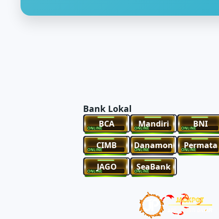
Bank Lokal
BCA
Mandiri
BNI
CIMB
Danamon
Permata
JAGO
SeaBank