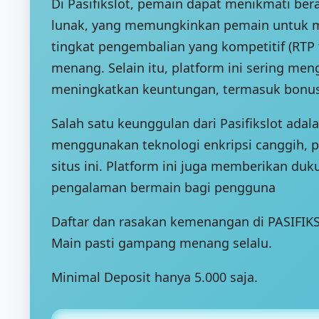
Di Pasifikslot, pemain dapat menikmati ber
lunak, yang memungkinkan pemain untuk me
tingkat pengembalian yang kompetitif (RTP
menang. Selain itu, platform ini sering m
meningkatkan keuntungan, termasuk bonus 
Salah satu keunggulan dari Pasifikslot ad
menggunakan teknologi enkripsi canggih, 
situs ini. Platform ini juga memberikan d
pengalaman bermain bagi pengguna
Daftar dan rasakan kemenangan di PASIFIKSL
Main pasti gampang menang selalu.
Minimal Deposit hanya 5.000 saja.