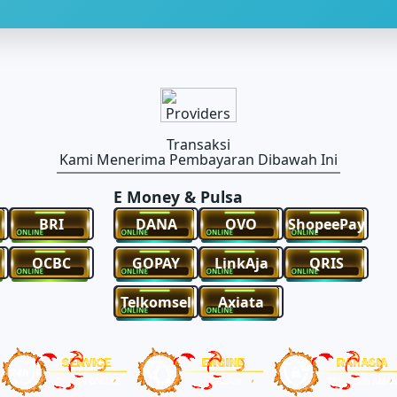
Transaksi
Kami Menerima Pembayaran Dibawah Ini
E Money & Pulsa
BRI
DANA
OVO
ShopeePay
OCBC
GOPAY
LinkAja
QRIS
Telkomsel
Axiata