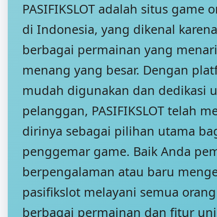
PASIFIKSLOT adalah situs game o
di Indonesia, yang dikenal kare
berbagai permainan yang menari
menang yang besar. Dengan plat
mudah digunakan dan dedikasi 
pelanggan, PASIFIKSLOT telah m
dirinya sebagai pilihan utama ba
penggemar game. Baik Anda pe
berpengalaman atau baru menge
pasifikslot melayani semua oran
berbagai permainan dan fitur uni