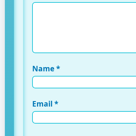
Name
*
Email
*