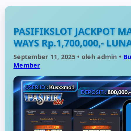
PASIFIKSLOT JACKPOT 
WAYS Rp.1,700,000,- LUNA
September 11, 2025
• oleh admin
•
Bu
Member