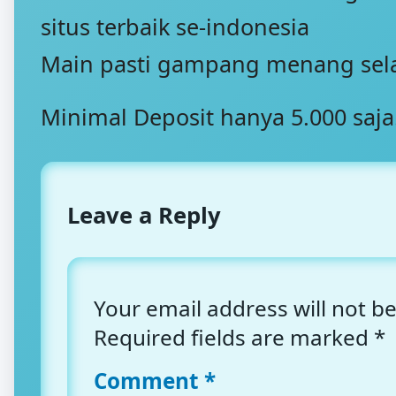
situs terbaik se-indonesia
Main pasti gampang menang sela
Minimal Deposit hanya 5.000 saja
Leave a Reply
Your email address will not b
Required fields are marked
*
Comment
*