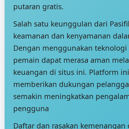
putaran gratis.
Salah satu keunggulan dari Pasifi
keamanan dan kenyamanan dalam
Dengan menggunakan teknologi e
pemain dapat merasa aman melak
keuangan di situs ini. Platform in
memberikan dukungan pelanggan
semakin meningkatkan pengalam
pengguna
Daftar dan rasakan kemenangan 