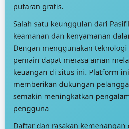
putaran gratis.
Salah satu keunggulan dari Pasifi
keamanan dan kenyamanan dalam
Dengan menggunakan teknologi e
pemain dapat merasa aman melak
keuangan di situs ini. Platform in
memberikan dukungan pelanggan
semakin meningkatkan pengalam
pengguna
Daftar dan rasakan kemenangan 