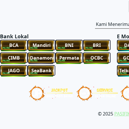
Kami Menerima
Bank Lokal
E Mo
BCA
Mandiri
BNI
BRI
D
CIMB
Danamon
Permata
OCBC
G
JAGO
SeaBank
Tel
© 2025
PASIFI