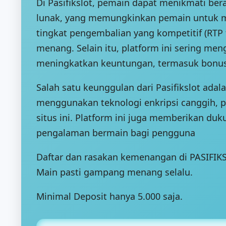
Di Pasifikslot, pemain dapat menikmati ber
lunak, yang memungkinkan pemain untuk me
tingkat pengembalian yang kompetitif (RTP
menang. Selain itu, platform ini sering m
meningkatkan keuntungan, termasuk bonus 
Salah satu keunggulan dari Pasifikslot ad
menggunakan teknologi enkripsi canggih, 
situs ini. Platform ini juga memberikan d
pengalaman bermain bagi pengguna
Daftar dan rasakan kemenangan di PASIFIKSL
Main pasti gampang menang selalu.
Minimal Deposit hanya 5.000 saja.