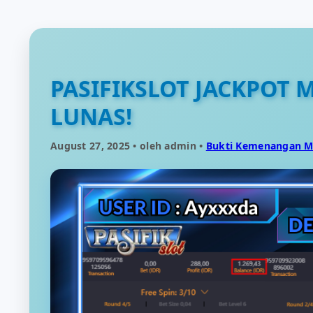
PASIFIKSLOT JACKPOT M
LUNAS!
August 27, 2025
• oleh admin
•
Bukti Kemenangan 