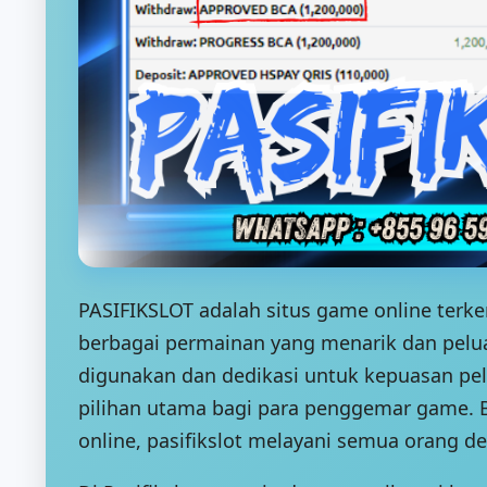
PASIFIKSLOT adalah situs game online terk
berbagai permainan yang menarik dan pel
digunakan dan dedikasi untuk kepuasan pel
pilihan utama bagi para penggemar game.
online, pasifikslot melayani semua orang d