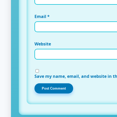
Email
*
Website
Save my name, email, and website in th