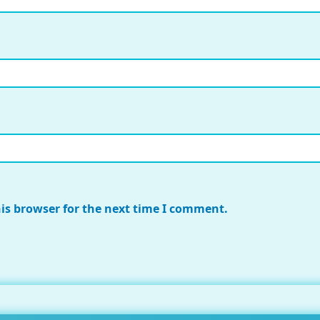
is browser for the next time I comment.