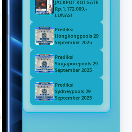
JACKPOT KOI GATE
Rp.1,172,000,-
LUNAS!
Prediksi
Hongkongpools 29
September 2025
Prediksi
Singaporepools 29
September 2025
Prediksi
Sydneypools 29
September 2025