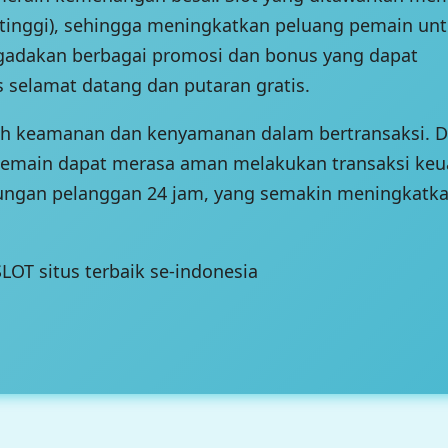
 tinggi), sehingga meningkatkan peluang pemain un
engadakan berbagai promosi dan bonus yang dapat
selamat datang dan putaran gratis.
alah keamanan dan kenyamanan dalam bertransaksi. 
pemain dapat merasa aman melakukan transaksi keu
ukungan pelanggan 24 jam, yang semakin meningkatk
OT situs terbaik se-indonesia