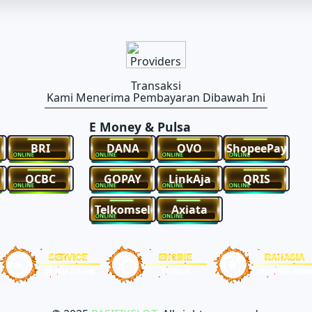
Transaksi
Kami Menerima Pembayaran Dibawah Ini
E Money & Pulsa
BRI
DANA
OVO
ShopeePay
OCBC
GOPAY
LinkAja
QRIS
Telkomsel
Axiata