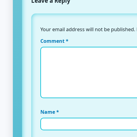
Leave a Reply
Your email address will not be published.
Comment
*
Name
*