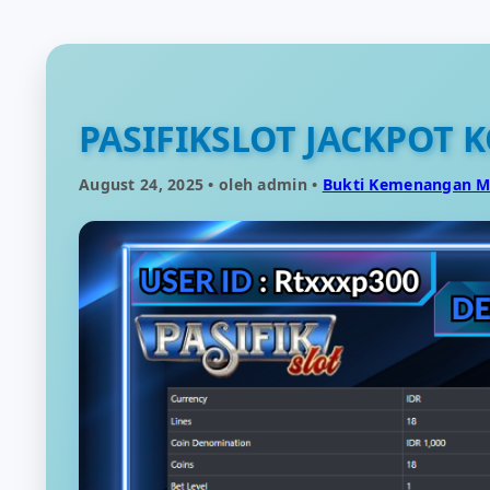
PASIFIKSLOT JACKPOT KO
August 24, 2025
• oleh admin
•
Bukti Kemenangan 