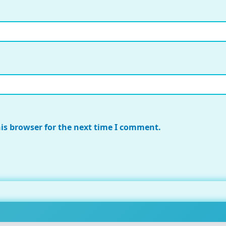
is browser for the next time I comment.