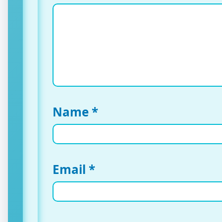
Name
*
Email
*