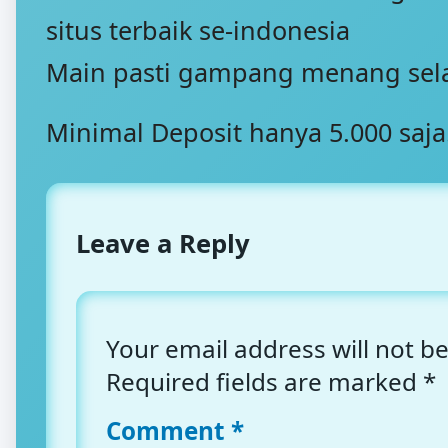
situs terbaik se-indonesia
Main pasti gampang menang sela
Minimal Deposit hanya 5.000 saja
Leave a Reply
Your email address will not b
Required fields are marked
*
Comment
*