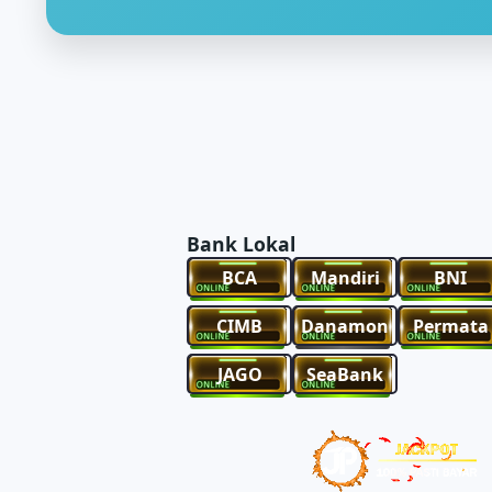
Bank Lokal
BCA
Mandiri
BNI
CIMB
Danamon
Permata
JAGO
SeaBank