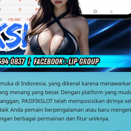
emuka di Indonesia, yang dikenal karena menawarka
uang menang yang besar. Dengan platform yang mud
anggan, PASIFIKSLOT telah memposisikan dirinya se
 Baik Anda pemain berpengalaman atau baru menge
engan berbagai permainan dan fitur uniknya.