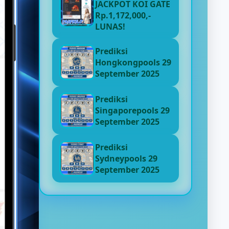
JACKPOT KOI GATE
Rp.1,172,000,-
LUNAS!
Prediksi
Hongkongpools 29
September 2025
Prediksi
Singaporepools 29
September 2025
Prediksi
Sydneypools 29
September 2025