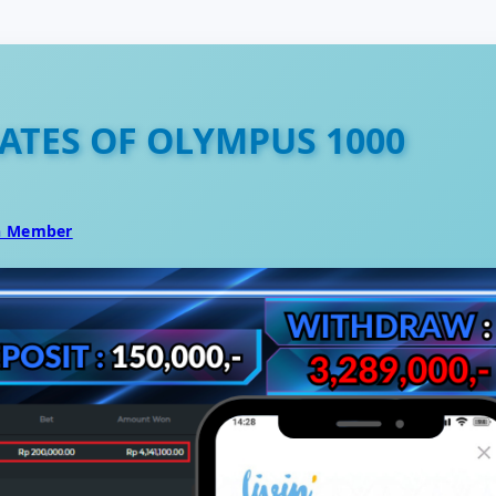
GATES OF OLYMPUS 1000
n Member