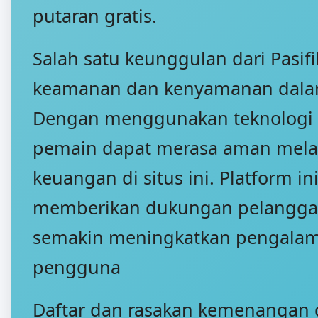
putaran gratis.
Salah satu keunggulan dari Pasifi
keamanan dan kenyamanan dalam
Dengan menggunakan teknologi e
pemain dapat merasa aman melak
keuangan di situs ini. Platform in
memberikan dukungan pelanggan
semakin meningkatkan pengalam
pengguna
Daftar dan rasakan kemenangan 