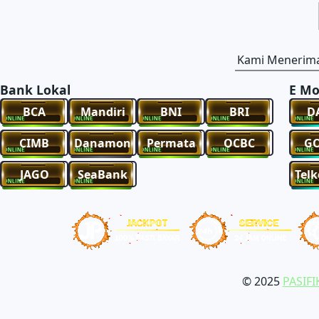
Kami Menerima
Bank Lokal
E Mo
BCA
Mandiri
BNI
BRI
D
CIMB
Danamon
Permata
OCBC
G
JAGO
SeaBank
Tel
© 2025
PASIFI