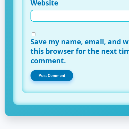
Website
Save my name, email, and we
this browser for the next tim
comment.