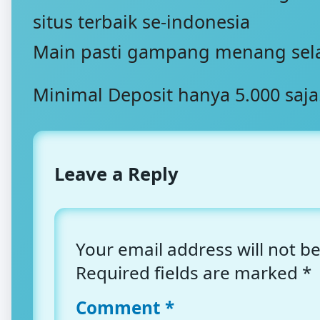
situs terbaik se-indonesia
Main pasti gampang menang sela
Minimal Deposit hanya 5.000 saja
Leave a Reply
Your email address will not b
Required fields are marked
*
Comment
*