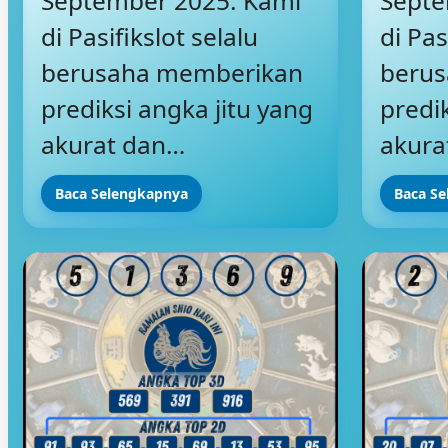
September 2025. Kami
Septe
di Pasifikslot selalu
di Pas
berusaha memberikan
beru
prediksi angka jitu yang
predik
akurat dan…
akura
Baca Selengkapnya
Baca S