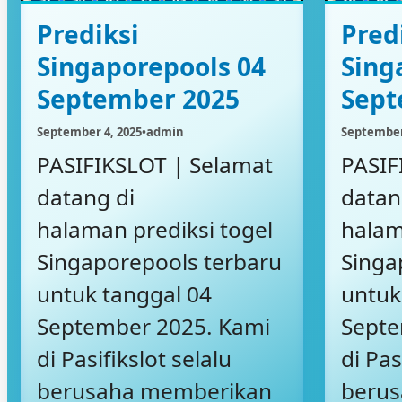
Prediksi
Pred
Singaporepools 04
Sing
September 2025
Sept
September 4, 2025
•
admin
September
PASIFIKSLOT | Selamat
PASIF
datang di
datan
halaman prediksi togel
halam
Singaporepools terbaru
Singa
untuk tanggal 04
untuk
September 2025. Kami
Septe
di Pasifikslot selalu
di Pas
berusaha memberikan
beru