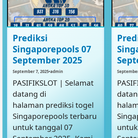
Prediksi
Pred
Singaporepools 07
Sing
September 2025
Sept
September 7, 2025
•
admin
September
PASIFIKSLOT | Selamat
PASIF
datang di
datan
halaman prediksi togel
halam
Singaporepools terbaru
Singa
untuk tanggal 07
untuk