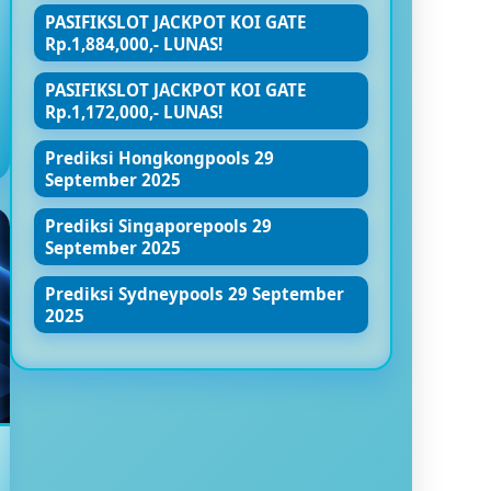
PASIFIKSLOT JACKPOT KOI GATE
Rp.1,884,000,- LUNAS!
PASIFIKSLOT JACKPOT KOI GATE
Rp.1,172,000,- LUNAS!
Prediksi Hongkongpools 29
September 2025
Prediksi Singaporepools 29
September 2025
Prediksi Sydneypools 29 September
2025