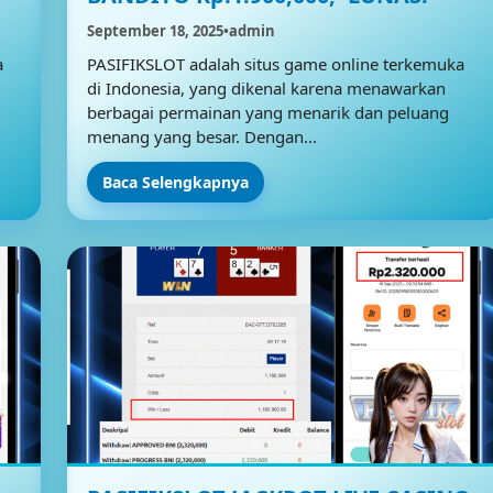
September 18, 2025
•
admin
a
PASIFIKSLOT adalah situs game online terkemuka
di Indonesia, yang dikenal karena menawarkan
berbagai permainan yang menarik dan peluang
menang yang besar. Dengan…
Baca Selengkapnya