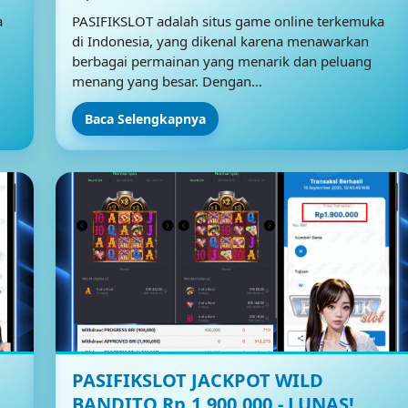
a
PASIFIKSLOT adalah situs game online terkemuka
di Indonesia, yang dikenal karena menawarkan
berbagai permainan yang menarik dan peluang
menang yang besar. Dengan…
Baca Selengkapnya
PASIFIKSLOT JACKPOT WILD
BANDITO Rp.1.900,000,- LUNAS!