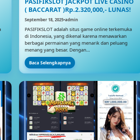
PASIFIKSLOT JACKPOT LIVE CASINO
( BACCARAT )Rp.2.320,000,- LUNAS!
September 18, 2025
•
admin
a
PASIFIKSLOT adalah situs game online terkemuka
di Indonesia, yang dikenal karena menawarkan
berbagai permainan yang menarik dan peluang
menang yang besar. Dengan…
Baca Selengkapnya