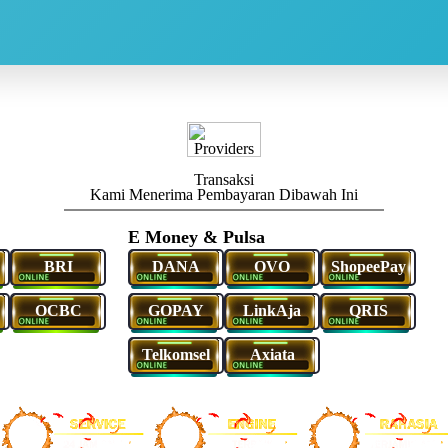
Transaksi
Kami Menerima Pembayaran Dibawah Ini
E Money & Pulsa
BRI
DANA
OVO
ShopeePay
OCBC
GOPAY
LinkAja
QRIS
Telkomsel
Axiata